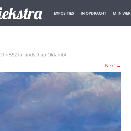
iekstra
EXPOSITIES
IN OPDRACHT
MIJN WER
00 × 552
in
landschap Oldambt
Next
→