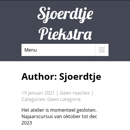
Sjoerdtje
Piekstra
Menu
Author:
Sjoerdtje
19 januari 2021
|
Geen reacties
|
Categories:
Geen categorie
Het atelier is momenteel gesloten.
Najaarscursus van oktober tot dec
2023